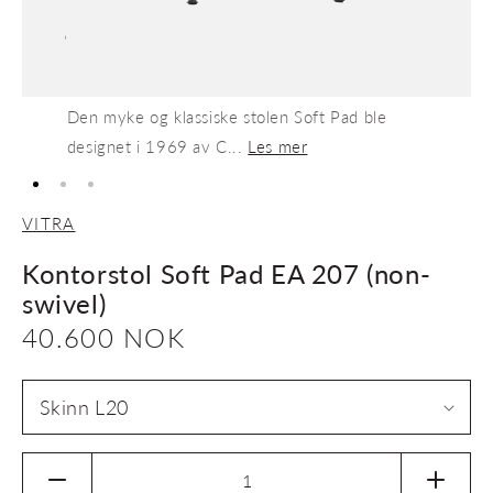
Den myke og klassiske stolen Soft Pad ble
designet i 1969 av C...
Les mer
VITRA
Kontorstol Soft Pad EA 207 (non-
swivel)
Vanlig
40.600 NOK
pris
Senk
Øk