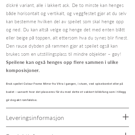
diskré variant, alle i lakkert ask. De to minste kan henges
både horisontalt og vertikalt, og veggfestet gjør at du selv
kan bestemme hvilken del av speilet som skal henge opp
og ned. Du kan altså velge og henge det med enten blått
eller beige på toppen, alt ettersom hva du synes blir finest.
Den rause dybden på rammen gjør at speilet også kan
brukes som en utstillingsplass til mindre objekter – gøy!
Speilene kan også henges opp flere sammen i ulike
komposisjoner.
Bruk speilet Colour Frame Mirror fra Vitra i gangen, i stuen, ved spisebordet eller på
badet – uansett hvor det plasseres får du med dette et vakkert blikkfang som i tillegg
gir deg økt romfølelse.
Leveringsinformasjon