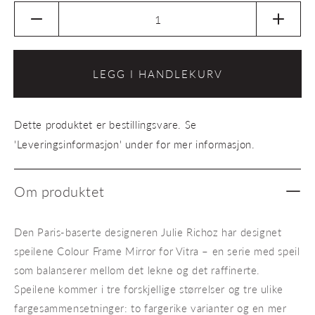
Senk
Øk
antallet
antalle
for
for
Speil
Speil
LEGG I HANDLEKURV
Colour
Colour
Frame
Frame
Mirror
Mirror
Dette produktet er bestillingsvare. Se
'Leveringsinformasjon' under for mer informasjon.
Om produktet
Den Paris-baserte designeren Julie Richoz har designet
speilene Colour Frame Mirror for Vitra – en serie med speil
som balanserer mellom det lekne og det raffinerte.
Speilene kommer i tre forskjellige størrelser og tre ulike
fargesammensetninger: to fargerike varianter og en mer