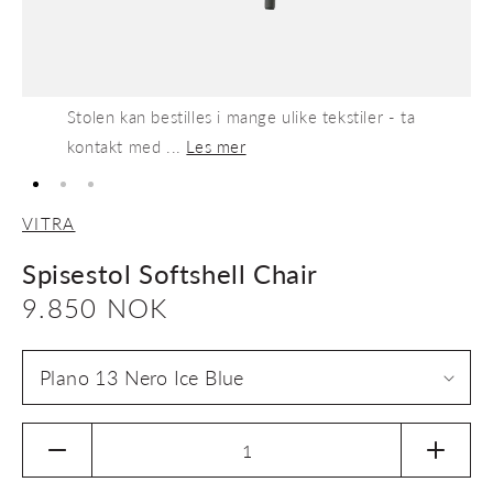
Stolen kan bestilles i mange ulike tekstiler - ta
kontakt med ...
Les mer
VITRA
Spisestol Softshell Chair
Vanlig
9.850 NOK
pris
Senk
Øk
antallet
antalle