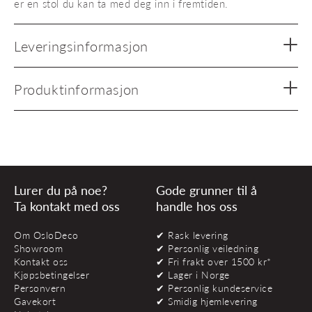
er en stol du kan ta med deg inn i fremtiden.
Leveringsinformasjon
Produktinformasjon
Lurer du på noe?
Gode grunner til å
Ta kontakt med oss
handle hos oss
Om OsloDeco
✔ Rask levering
Showroom
✔ Personlig veiledning
Kontakt oss
✔ Fri frakt over 1500 kr*
Kjøpsbetingelser
✔ Lager i Norge
Personvern
✔ Personlig kundeservice
Gavekort
✔ Smidig hjemlevering