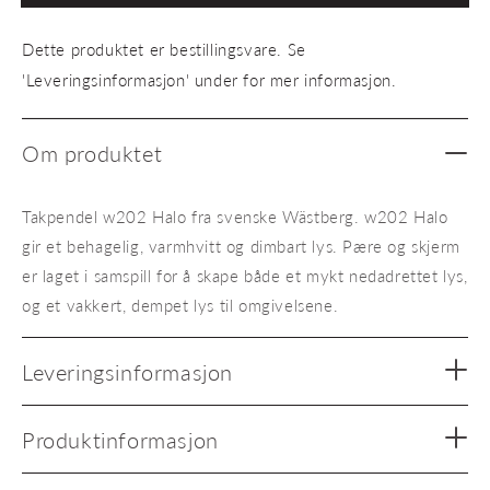
Halo
Halo
s3
s3
Dette produktet er bestillingsvare. Se
'Leveringsinformasjon' under for mer informasjon.
Om produktet
Takpendel w202 Halo fra svenske Wästberg. w202 Halo
gir et behagelig, varmhvitt og dimbart lys. Pære og skjerm
er laget i samspill for å skape både et mykt nedadrettet lys,
og et vakkert, dempet lys til omgivelsene.
Leveringsinformasjon
Produktinformasjon