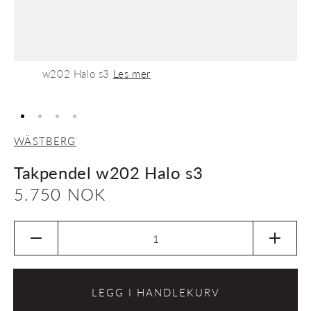
w202 Halo s3
Les mer
WÄSTBERG
Takpendel w202 Halo s3
Vanlig
5.750 NOK
pris
Senk
Øk
antallet
antalle
for
for
Takpendel
Takpe
LEGG I HANDLEKURV
w202
w202