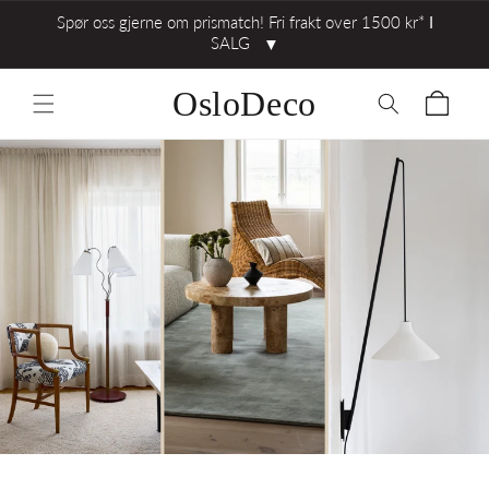
Spør oss gjerne om prismatch! Fri frakt over 1500 kr* ⅼ
SALG
▼
OsloDeco