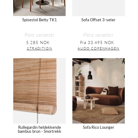
Spisestol Betty TK1
Sofa Offset 3-seter
Flere varianter
Flere varianter
5.285 NOK
Vanlig
Fra 33.495 NOK
Vanlig
pris
pris
&TRADITION
AUDO COPENHAGEN
Rullegardin
Sofa
heldekkende
Rico
bambus
Lounger
brun
-
Snortrekk
Rullegardin heldekkende
Sofa Rico Lounger
bambus brun - Snortrekk