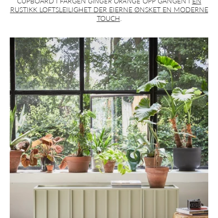
CUPBOARD I FARGEN
GINGER ORANGE
OPP GANGEN I
EN
RUSTIKK LOFTSLEILIGHET DER EIERNE ØNSKET EN MODERNE
TOUCH
.