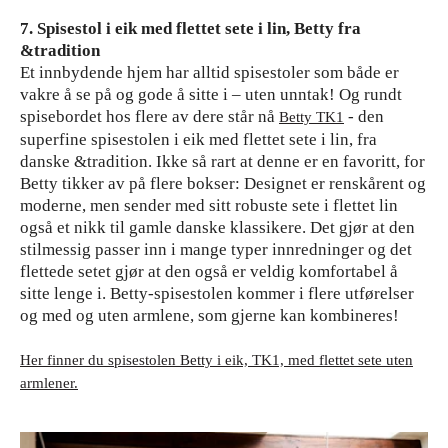
7. Spisestol i eik med flettet sete i lin, Betty fra
&tradition
Et innbydende hjem har alltid spisestoler som både er
vakre å se på og gode å sitte i – uten unntak! Og rundt
spisebordet hos flere av dere står nå
- den
Betty TK1
superfine spisestolen i eik med flettet sete i lin, fra
danske &tradition. Ikke så rart at denne er en favoritt, for
Betty tikker av på flere bokser: Designet er renskårent og
moderne, men sender med sitt robuste sete i flettet lin
også et nikk til gamle danske klassikere. Det gjør at den
stilmessig passer inn i mange typer innredninger og det
flettede setet gjør at den også er veldig komfortabel å
sitte lenge i. Betty-spisestolen kommer i flere utførelser
og med og uten armlene, som gjerne kan kombineres!
Her finner du spisestolen Betty i eik, TK1, med flettet sete uten
armlener.