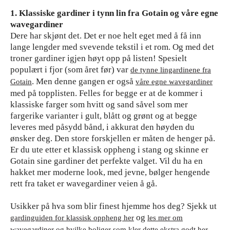
1. Klassiske gardiner i tynn lin fra Gotain og våre egne
wavegardiner
Dere har skjønt det. Det er noe helt eget med å få inn
lange lengder med svevende tekstil i et rom. Og med det
troner gardiner igjen høyt opp på listen! Spesielt
populært i fjor (som året før) var
de tynne lingardinene fra
. Men denne gangen er også
Gotain
våre egne wavegardiner
med på topplisten. Felles for begge er at de kommer i
klassiske farger som hvitt og sand såvel som mer
fargerike varianter i gult, blått og grønt og at begge
leveres med påsydd bånd, i akkurat den høyden du
ønsker deg. Den store forskjellen er måten de henger på.
Er du ute etter et klassisk oppheng i stang og skinne er
Gotain sine gardiner det perfekte valget. Vil du ha en
hakket mer moderne look, med jevne, bølger hengende
rett fra taket er wavegardiner veien å gå.
Usikker på hva som blir finest hjemme hos deg? Sjekk ut
og
gardinguiden for klassisk oppheng her
les mer om
.
wavegardiner og hvilke boliger som kler dette ekstra godt her