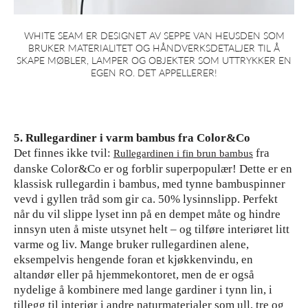
WHITE SEAM ER DESIGNET AV SEPPE VAN HEUSDEN SOM
BRUKER MATERIALITET OG HÅNDVERKSDETALJER TIL Å
SKAPE MØBLER, LAMPER OG OBJEKTER SOM UTTRYKKER EN
EGEN RO. DET APPELLERER!
5. Rullegardiner i varm bambus fra Color&Co
Det finnes ikke tvil:
fra
Rullegardinen i fin brun bambus
danske Color&Co er og forblir superpopulær! Dette er en
klassisk rullegardin i bambus, med tynne bambuspinner
vevd i gyllen tråd som gir ca. 50% lysinnslipp. Perfekt
når du vil slippe lyset inn på en dempet måte og hindre
innsyn uten å miste utsynet helt – og tilføre interiøret litt
varme og liv. Mange bruker rullegardinen alene,
eksempelvis hengende foran et kjøkkenvindu, en
altandør eller på hjemmekontoret, men de er også
nydelige å kombinere med lange gardiner i tynn lin, i
tillegg til interiør i andre naturmaterialer som ull, tre og