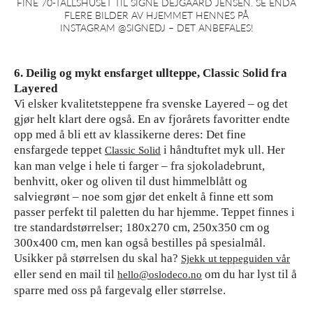
FINE 70-TALLSHUSET TIL SIGNE DEJGAARD JENSEN. SE ENDA
FLERE BILDER AV HJEMMET HENNES PÅ
INSTAGRAM @SIGNEDJ – DET ANBEFALES!
6. Deilig og mykt ensfarget ullteppe, Classic Solid fra
Layered
Vi elsker kvalitetsteppene fra svenske Layered – og det
gjør helt klart dere også. En av fjorårets favoritter endte
opp med å bli ett av klassikerne deres: Det fine
ensfargede teppet
i håndtuftet myk ull. Her
Classic Solid
kan man velge i hele ti farger – fra sjokoladebrunt,
benhvitt, oker og oliven til dust himmelblått og
salviegrønt – noe som gjør det enkelt å finne ett som
passer perfekt til paletten du har hjemme. Teppet finnes i
tre standardstørrelser; 180x270 cm, 250x350 cm og
300x400 cm, men kan også bestilles på spesialmål.
Usikker på størrelsen du skal ha?
Sjekk ut teppeguiden vår
eller send en mail til
om du har lyst til å
hello@oslodeco.no
sparre med oss på fargevalg eller størrelse.