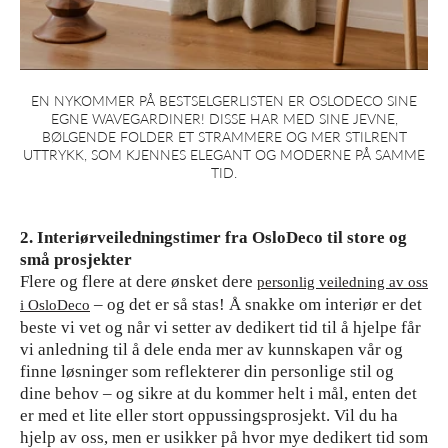
EN NYKOMMER PÅ BESTSELGERLISTEN ER OSLODECO SINE
EGNE WAVEGARDINER! DISSE HAR MED SINE JEVNE,
BØLGENDE FOLDER ET STRAMMERE OG MER STILRENT
UTTRYKK, SOM KJENNES ELEGANT OG MODERNE PÅ SAMME
TID.
2. Interiørveiledningstimer fra OsloDeco til store og
små prosjekter
Flere og flere at dere ønsket dere
personlig veiledning av oss
– og det er så stas! Å snakke om interiør er det
i OsloDeco
beste vi vet og når vi setter av dedikert tid til å hjelpe får
vi anledning til å dele enda mer av kunnskapen vår og
finne løsninger som reflekterer din personlige stil og
dine behov – og sikre at du kommer helt i mål, enten det
er med et lite eller stort oppussingsprosjekt. Vil du ha
hjelp av oss, men er usikker på hvor mye dedikert tid som