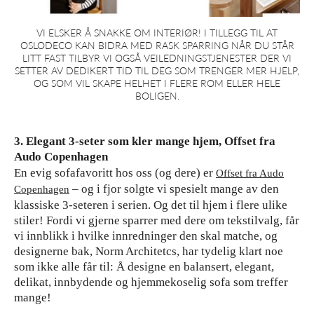
VI ELSKER Å SNAKKE OM INTERIØR! I TILLEGG TIL AT
OSLODECO KAN BIDRA MED RASK SPARRING NÅR DU STÅR
LITT FAST TILBYR VI OGSÅ VEILEDNINGSTJENESTER DER VI
SETTER AV DEDIKERT TID
TIL DEG SOM TRENGER MER HJELP,
OG SOM VIL SKAPE HELHET I FLERE ROM ELLER HELE
BOLIGEN.
3. Elegant 3-seter som kler mange hjem, Offset fra
Audo Copenhagen
En evig sofafavoritt hos oss (og dere) er
Offset fra Audo
– og i fjor solgte vi spesielt mange av den
Copenhagen
klassiske 3-seteren i serien. Og det til hjem i flere ulike
stiler! Fordi vi gjerne sparrer med dere om tekstilvalg, får
vi innblikk i hvilke innredninger den skal matche, og
designerne bak, Norm Architetcs, har tydelig klart noe
som ikke alle får til: Å designe en balansert, elegant,
delikat, innbydende og hjemmekoselig sofa som treffer
mange!