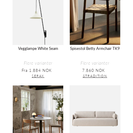
TK9
Vegglampe White Seam
Spisestol Betty Armchair TK9
Flere varianter
Flere varianter
Fra 1.884 NOK
Vanlig
7.860 NOK
Vanlig
pris
pris
SERAX
&TRADITION
Spisestol
Sofa
Betty
Offset
TK1
3-
seter