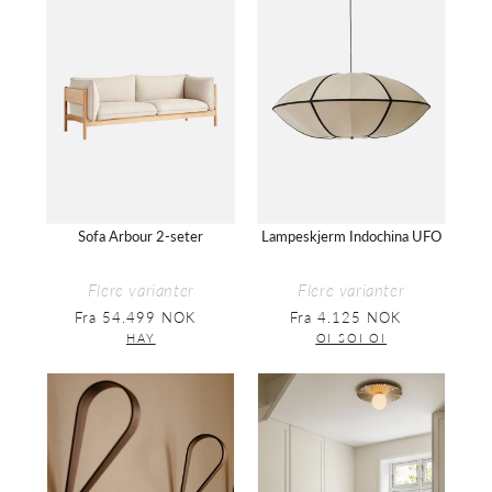
Arbour
Indochina
2-
UFO
seter
Sofa Arbour 2-seter
Lampeskjerm Indochina UFO
Flere varianter
Flere varianter
Fra 54.499 NOK
Vanlig
Fra 4.125 NOK
Vanlig
pris
pris
HAY
OI SOI OI
Knagg
Tak-
Tupla
og
Wall
vegglampe
Hook
Liila
Muuse