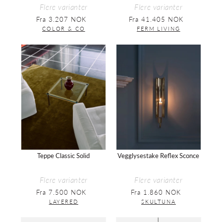
Flere varianter
Flere varianter
Fra 3.207 NOK
Vanlig
Fra 41.405 NOK
Vanlig
pris
pris
COLOR & CO
FERM LIVING
Teppe
Vegglysestake
Classic
Reflex
Solid
Sconce
Teppe Classic Solid
Vegglysestake Reflex Sconce
Flere varianter
Flere varianter
Fra 7.500 NOK
Vanlig
Fra 1.860 NOK
Vanlig
pris
pris
LAYERED
SKULTUNA
Sofa
Lampeskjerm