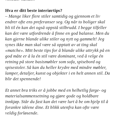
Hva er ditt beste interiørtips?
– Mange liker flere stiler samtidig og gjennom et liv
endrer ofte ens preferanser seg. Og når to boliger skal
bli til én kan det også oppstå stilbrudd. I begge tilfeller
kan det være utfordrende å finne en god balanse. Men du
kan gjerne blande ulike stiler og nytt og gammelt! Jeg
synes ikke man skal være så opptatt av at ting skal
«matche». Mitt beste tips for å blande ulike uttrykk på en
god måte er å la én stil være dominant, ved å velge én
retning på store basismøbler som sofa, spisebord og
spisestoler. Så kan du heller krydre med mindre møbler,
lamper, detaljer, kunst og objekter i en helt annen stil. Da
blir det spennende!
Et annet bra triks er å jobbe med en helhetlig farge- og
materialsammensetning og gjøre gode og holdbare
innkjøp. Står du fast kan det være lurt å be om hjelp til å
forankre idéene dine. Et blikk utenfra kan ofte være
veldig forløsende.