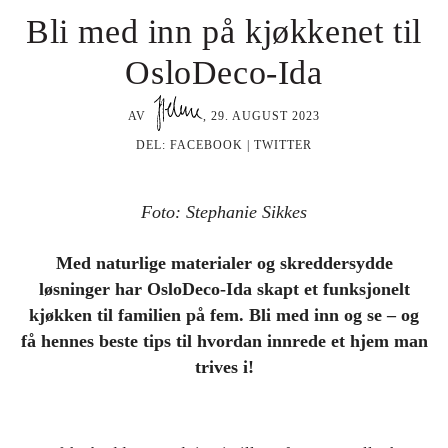
Bli med inn på kjøkkenet til
OsloDeco-Ida
AV
,
29. AUGUST 2023
DEL:
FACEBOOK
|
TWITTER
Foto: Stephanie Sikkes
Med naturlige materialer og skreddersydde
løsninger har OsloDeco-Ida skapt et funksjonelt
kjøkken til familien på fem. Bli med inn og se – og
få hennes beste tips til hvordan innrede et hjem man
trives i!