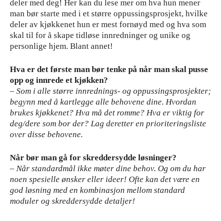
deler med deg! Her kan du lese mer om hva hun mener
man bør starte med i et større oppussingsprosjekt, hvilke
deler av kjøkkenet hun er mest fornøyd med og hva som
skal til for å skape tidløse innredninger og unike og
personlige hjem. Blant annet!
Hva er det første man bør tenke på når man skal pusse
opp og innrede et kjøkken?
– Som i alle større innrednings- og oppussingsprosjekter;
begynn med å kartlegge alle behovene dine. Hvordan
brukes kjøkkenet? Hva må det romme? Hva er viktig for
deg/dere som bor der? Lag deretter en prioriteringsliste
over disse behovene.
Når bør man gå for skreddersydde løsninger?
– Når standardmål ikke møter dine behov. Og om du har
noen spesielle ønsker eller ideer! Ofte kan det være en
god løsning med en kombinasjon mellom standard
moduler og skreddersydde detaljer!