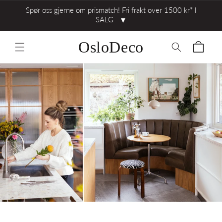
Spør oss gjerne om prismatch! Fri frakt over 1500 kr* ⅼ
SALG
▼
OsloDeco