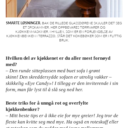
SMARTE LØSNINGER.
BAK DE RILLEDE GLASSDØRENE SKJULER DET SEG
ET SPISKAMMER. HER OPPBEVARES TØRRVARER OG
KJØKKENMASKINER. I HYLLEN, SOM ER EN FORLENGELSE AV
KJØKKENBENKEN I TERRAZZO, STÅR DET KOKEBØKER SOM ER I FLITTIG
BRUK.
Hvilken del av kjøkkenet er du aller mest fornøyd
med?
– Den runde sitteplassen med buet sofa i grønt
skinn! Den skreddersydde sofaen er utrolig vakker –
skikkelig «Eye Candy»! I tillegg er den inviterende i sin
form, man får lyst til å slå seg ned her.
Beste triks for å unngå rot og overfylte
kjøkkenbenker?
– Mitt beste tips er å ikke eie for mye greier! Jeg tror de
fleste kan kvitte seg med mye. Ha også en roteskuff eller