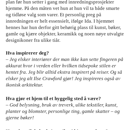
plan før hun setter i gang med innredningsprosjekter
hjemme. På den måten vet hun at hun vil ta både smarte
og tidløse valg som varer. Et personlig preg på
innredningen er helt essensielt, ifølge Ida. I hjemmet
hennes har hun derfor gitt behørig plass til kunst, bøker,
gamle og kjære objekter, keramikk og noen nøye utvalgte
designikoner fra ulike tiår.
Hva inspirerer deg?
– Jeg elsker interiører der man ikke kan sette fingeren på
akkurat hvor i verden eller hvilken tidsepoke stilen er
hentet fra. Jeg blir alltid ekstra inspirert på reiser. Og så
elsker jeg alt Ilse Crawford gjør! Jeg inspireres også av
ikonisk arkitektur.
Hva gjør et hjem til et hyggelig sted å være?
–
God belysning, bruk av treverk, ulike tekstiler, kunst,
planter og blomster, personlige ting, gamle skatter – og
gjerne bøker!