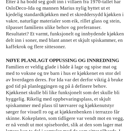
Etter å ha bodd seg godt inn i villaen fra 1970-tallet har
OsloDeco-Ida og mannen Marius nylig byttet ut et
kjedelig standardkjøkken med et skreddersydd kjøkken i
vakre, naturlige materialer som eik, rillet glass og stein,
tilpasset familiens ulike behov og preferanser.
Resultatet? Et varmt, funksjonelt og innbydende kjøkken
delt inn i soner, med blant annet et skjult spiskammer, en
kaffekrok og flere sittesoner.
NØYE PLANLAGT OPPUSSING OG INNREDNING
Familien er veldig glade i både å lage og spise mat og
med to voksne og tre barn i hus er kjøkkenet en stor del
av hverdagen deres. For Ida var det derfor viktig å bruke
god tid på planleggingen og på å definere behov.
Kjøkkenet skulle bli like funksjonelt som det skulle bli
hyggelig. Rikelig med oppbevaringsplass, et skjult
spiskammer med plass til tørrvarer og kjøkkenutstyr
sørger for visuell ro og at kjøkkenbenken i terrazzo får
skinne. Kokeplaten, som tidligere var vendt mot en vegg,
er nå vendt ut mot spisebordet, slik at den som lager mat