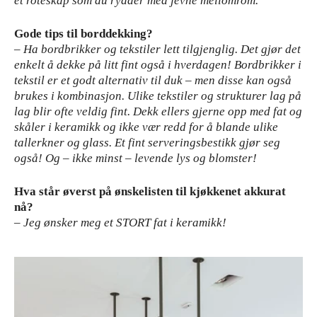
et roteskap som du rydder med jevne mellomrom.
Gode tips til borddekking?
– Ha bordbrikker og tekstiler lett tilgjenglig. Det gjør det
enkelt å dekke på litt fint også i hverdagen! Bordbrikker i
tekstil er et godt alternativ til duk – men disse kan også
brukes i kombinasjon. Ulike tekstiler og strukturer lag på
lag blir ofte veldig fint. Dekk ellers gjerne opp med fat og
skåler i keramikk og ikke vær redd for å blande ulike
tallerkner og glass. Et fint serveringsbestikk gjør seg
også! Og – ikke minst – levende lys og blomster!
Hva står øverst på ønskelisten til kjøkkenet akkurat
nå?
– Jeg ønsker meg et STORT fat i keramikk!