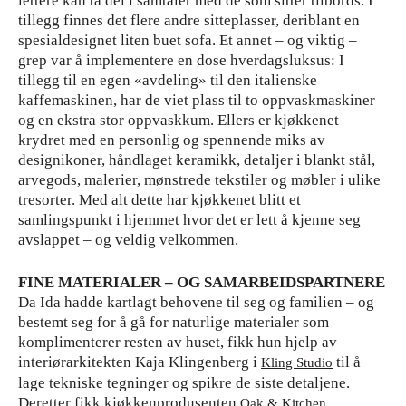
lettere kan ta del i samtaler med de som sitter tilbords. I
tillegg finnes det flere andre sitteplasser, deriblant en
spesialdesignet liten buet sofa. Et annet – og viktig –
grep var å implementere en dose hverdagsluksus: I
tillegg til en egen «avdeling» til den italienske
kaffemaskinen, har de viet plass til to oppvaskmaskiner
og en ekstra stor oppvaskkum. Ellers er kjøkkenet
krydret med en personlig og spennende miks av
designikoner, håndlaget keramikk, detaljer i blankt stål,
arvegods, malerier, mønstrede tekstiler og møbler i ulike
tresorter. Med alt dette har kjøkkenet blitt et
samlingspunkt i hjemmet hvor det er lett å kjenne seg
avslappet – og veldig velkommen.
FINE MATERIALER – OG SAMARBEIDSPARTNERE
Da Ida hadde kartlagt behovene til seg og familien – og
bestemt seg for å gå for naturlige materialer som
komplimenterer resten av huset, fikk hun hjelp av
interiørarkitekten Kaja Klingenberg i
til å
Kling Studio
lage tekniske tegninger og spikre de siste detaljene.
Deretter fikk kjøkkenprodusenten
Oak & Kitchen