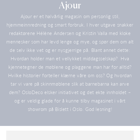
Samling:
Ajour
Ajour er et halvårlig magasin om personlig stil,
hjemmeinnredning og smart forbruk. I hver utgave snakker
redaktørene Hélène Andersen og Kristin Valla med kloke
mennesker som har levd lenge og mye, og spør dem om alt
de selv ikke vet og er nysgjerrige på. Blant annet dette:
Hvordan holder man et vellykket middagsselskap? Hva
kjennetegner de møblene og plaggene man har for alltid?
Hvilke historier forteller klærne våre om oss? Og hvordan
tar vi vare på skinnmøblene slik at barnebarna kan arve
dem? OsloDeco elsker initiativet og det ekte innholdet –
og er veldig glade for å kunne tilby magasinet i vårt
showrom på Bislett i Oslo. God lesning!
Magasinet