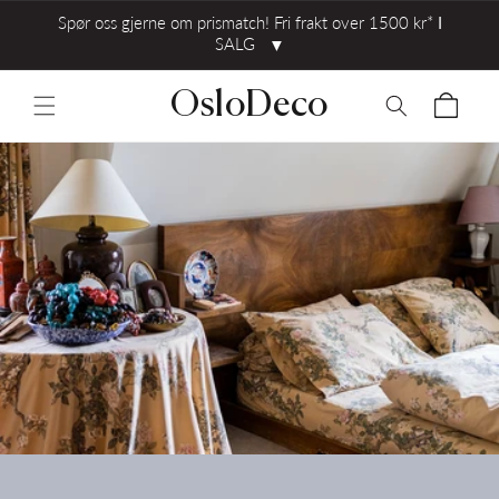
Spør oss gjerne om prismatch! Fri frakt over 1500 kr* ⅼ
SALG
▼
OsloDeco